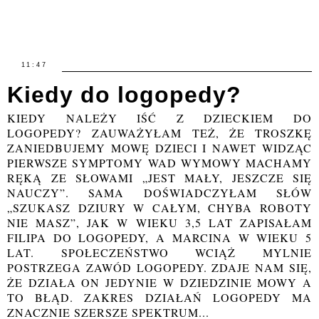
11:47
Kiedy do logopedy?
KIEDY NALEŻY IŚĆ Z DZIECKIEM DO
LOGOPEDY? ZAUWAŻYŁAM TEŻ, ŻE TROSZKĘ
ZANIEDBUJEMY MOWĘ DZIECI I NAWET WIDZĄC
PIERWSZE SYMPTOMY WAD WYMOWY MACHAMY
RĘKĄ ZE SŁOWAMI „JEST MAŁY, JESZCZE SIĘ
NAUCZY”. SAMA DOŚWIADCZYŁAM SŁÓW
„SZUKASZ DZIURY W CAŁYM, CHYBA ROBOTY
NIE MASZ”, JAK W WIEKU 3,5 LAT ZAPISAŁAM
FILIPA DO LOGOPEDY, A MARCINA W WIEKU 5
LAT. SPOŁECZEŃSTWO WCIĄŻ MYLNIE
POSTRZEGA ZAWÓD LOGOPEDY. ZDAJE NAM SIĘ,
ŻE DZIAŁA ON JEDYNIE W DZIEDZINIE MOWY A
TO BŁĄD. ZAKRES DZIAŁAŃ LOGOPEDY MA
ZNACZNIE SZERSZE SPEKTRUM...