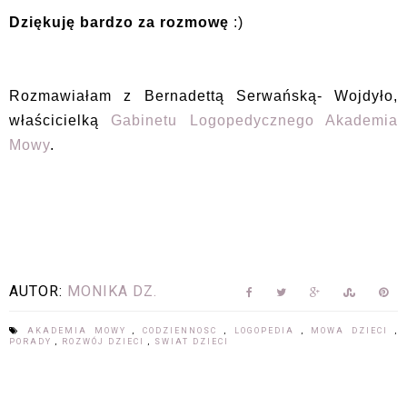
Dziękuję bardzo za rozmowę
:)
Rozmawiałam z Bernadettą Serwańską- Wojdyło,
właścicielką
Gabinetu Logopedycznego Akademia
Mowy
.
AUTOR:
MONIKA DZ.
AKADEMIA MOWY
,
CODZIENNOSC
,
LOGOPEDIA
,
MOWA DZIECI
,
PORADY
,
ROZWÓJ DZIECI
,
SWIAT DZIECI