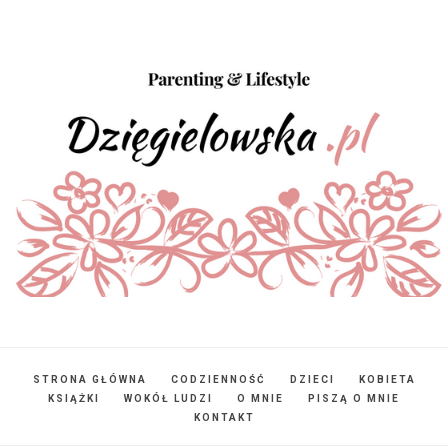
STRONA GŁÓWNA
CODZIENNOŚĆ
DZIECI
KOBIETA
KSIĄŻKI
WOKÓŁ LUDZI
O MNIE
PISZĄ O MNIE
KONTAKT