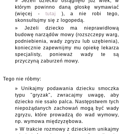
Jeżeli dziecko osiągnęło już wiek, w
którym powinno daną głoskę wymawiać
(więcej -
tutaj
), a nie robi tego,
skonsultujmy się z logopedą.
Jeżeli dziecko ma nieprawidłową
budowę narządów mowy (rozszczepy warg,
podniebienia, wady zgryzu lub uzębienia),
koniecznie zapewnijmy mu opiekę lekarza
specjalisty, ponieważ wady te są
przyczyną zaburzeń mowy.
Tego nie róbmy:
Unikajmy podawania dziecku smoczka
typu "gryzak", zwracajmy uwagę, aby
dziecko nie ssało palca. Następstwem tych
niepożądanych zachowań mogą być wady
zgryzu, które prowadzą do wad wymowy,
np. wymowa międzyzębowa.
W trakcie rozmowy z dzieckiem unikajmy