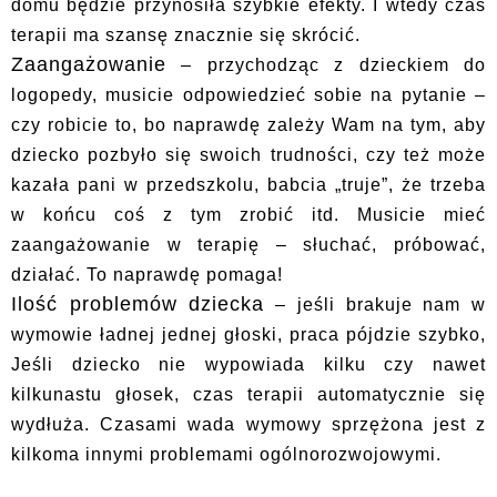
domu będzie przynosiła szybkie efekty. I wtedy czas
terapii ma szansę znacznie się skrócić.
Zaangażowanie
– przychodząc z dzieckiem do
logopedy, musicie odpowiedzieć sobie na pytanie –
czy robicie to, bo naprawdę zależy Wam na tym, aby
dziecko pozbyło się swoich trudności, czy też może
kazała pani w przedszkolu, babcia „truje”, że trzeba
w końcu coś z tym zrobić itd. Musicie mieć
zaangażowanie w terapię – słuchać, próbować,
działać. To naprawdę pomaga!
Ilość problemów dziecka
– jeśli brakuje nam w
wymowie ładnej jednej głoski, praca pójdzie szybko,
Jeśli dziecko nie wypowiada kilku czy nawet
kilkunastu głosek, czas terapii automatycznie się
wydłuża. Czasami wada wymowy sprzężona jest z
kilkoma innymi problemami ogólnorozwojowymi.