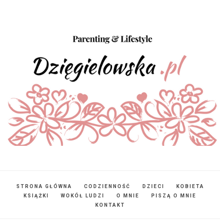
STRONA GŁÓWNA
CODZIENNOŚĆ
DZIECI
KOBIETA
KSIĄŻKI
WOKÓŁ LUDZI
O MNIE
PISZĄ O MNIE
KONTAKT