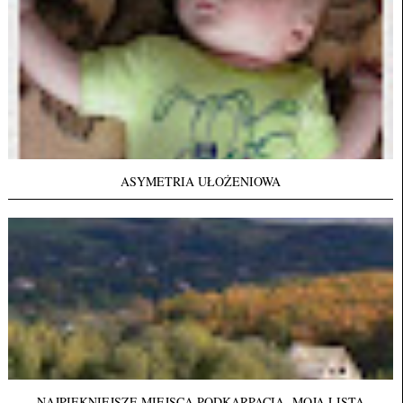
ASYMETRIA UŁOŻENIOWA
NAJPIĘKNIEJSZE MIEJSCA PODKARPACIA- MOJA LISTA