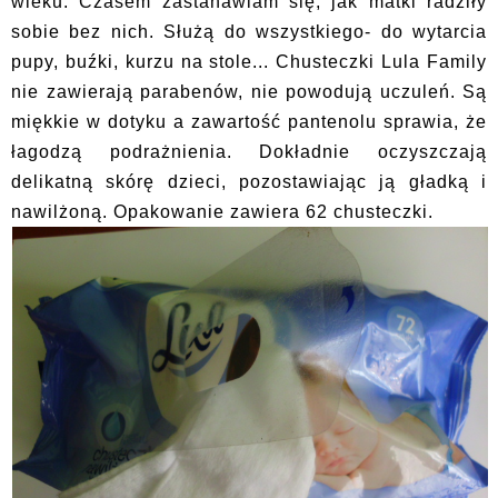
wieku. Czasem zastanawiam się, jak matki radziły
sobie bez nich. Służą do wszystkiego- do wytarcia
pupy, buźki, kurzu na stole... Chusteczki Lula Family
nie zawierają parabenów, nie powodują uczuleń. Są
miękkie w dotyku a zawartość pantenolu sprawia, że
łagodzą podrażnienia. Dokładnie oczyszczają
delikatną skórę dzieci, pozostawiając ją gładką i
nawilżoną. Opakowanie zawiera 62 chusteczki.