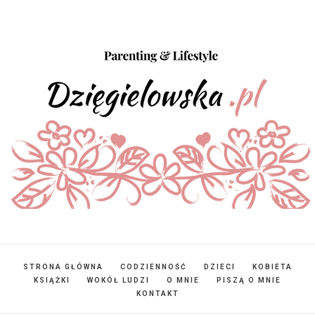
STRONA GŁÓWNA
CODZIENNOŚĆ
DZIECI
KOBIETA
KSIĄŻKI
WOKÓŁ LUDZI
O MNIE
PISZĄ O MNIE
KONTAKT