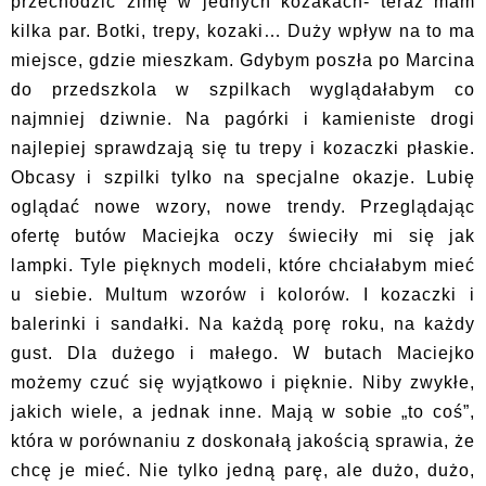
przechodzić zimę w jednych kozakach- teraz mam
kilka par. Botki, trepy, kozaki… Duży wpływ na to ma
miejsce, gdzie mieszkam. Gdybym poszła po Marcina
do przedszkola w szpilkach wyglądałabym co
najmniej dziwnie. Na pagórki i kamieniste drogi
najlepiej sprawdzają się tu trepy i kozaczki płaskie.
Obcasy i szpilki tylko na specjalne okazje. Lubię
oglądać nowe wzory, nowe trendy. Przeglądając
ofertę butów Maciejka oczy świeciły mi się jak
lampki. Tyle pięknych modeli, które chciałabym mieć
u siebie. Multum wzorów i kolorów. I kozaczki i
balerinki i sandałki. Na każdą porę roku, na każdy
gust. Dla dużego i małego. W butach Maciejko
możemy czuć się wyjątkowo i pięknie. Niby zwykłe,
jakich wiele, a jednak inne. Mają w sobie „to coś”,
która w porównaniu z doskonałą jakością sprawia, że
chcę je mieć. Nie tylko jedną parę, ale dużo, dużo,