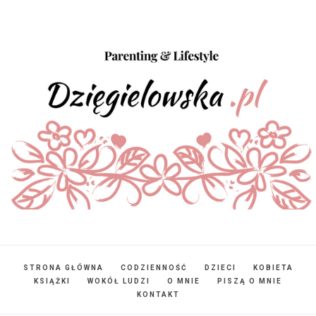
STRONA GŁÓWNA
CODZIENNOŚĆ
DZIECI
KOBIETA
KSIĄŻKI
WOKÓŁ LUDZI
O MNIE
PISZĄ O MNIE
KONTAKT