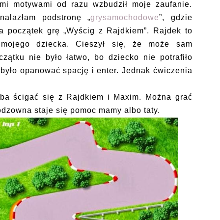
ymi motywami od razu wzbudził moje zaufanie.
znalazłam podstronę „
grysamochodowe
”, gdzie
a początek grę „Wyścig z Rajdkiem”. Rajdek to
 mojego dziecka. Cieszył się, że może sam
ątku nie było łatwo, bo dziecko nie potrafiło
a było opanować spację i enter. Jednak ćwiczenia
eba ścigać się z Rajdkiem i Maxim. Można grać
odzowna staje się pomoc mamy albo taty.