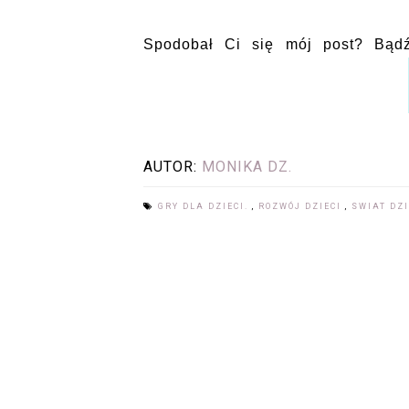
Spodobał Ci się mój post? Bąd
AUTOR:
MONIKA DZ.
GRY DLA DZIECI.
,
ROZWÓJ DZIECI
,
SWIAT DZI