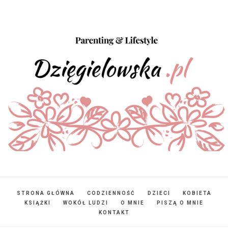
STRONA GŁÓWNA
CODZIENNOŚĆ
DZIECI
KOBIETA
KSIĄŻKI
WOKÓŁ LUDZI
O MNIE
PISZĄ O MNIE
KONTAKT