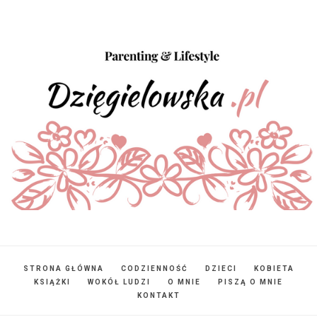
STRONA GŁÓWNA
CODZIENNOŚĆ
DZIECI
KOBIETA
KSIĄŻKI
WOKÓŁ LUDZI
O MNIE
PISZĄ O MNIE
KONTAKT