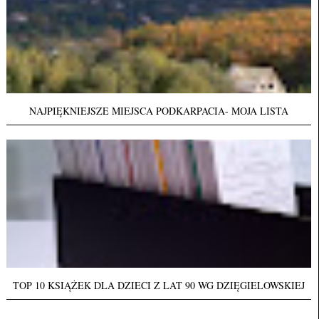
NAJPIĘKNIEJSZE MIEJSCA PODKARPACIA- MOJA LISTA
TOP 10 KSIĄŻEK DLA DZIECI Z LAT 90 WG DZIĘGIELOWSKIEJ