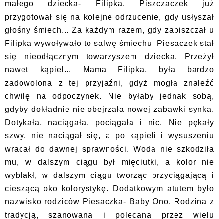
małego dziecka- Filipka. Piszczaczek już
przygotował się na kolejne odrzucenie, gdy usłyszał
głośny śmiech... Za każdym razem, gdy zapiszczał u
Filipka wywoływało to salwę śmiechu. Piesaczek stał
się nieodłącznym towarzyszem dziecka. Przeżył
nawet kąpiel... Mama Filipka, była bardzo
zadowolona z tej przyjaźni, gdyż mogła znaleźć
chwilę na odpoczynek. Nie byłaby jednak sobą,
gdyby dokładnie nie obejrzała nowej zabawki synka.
Dotykała, naciągała, pociągała i nic. Nie pękały
szwy, nie naciągał się, a po kąpieli i wysuszeniu
wracał do dawnej sprawności. Woda nie szkodziła
mu, w dalszym ciągu był mięciutki, a kolor nie
wyblakł, w dalszym ciągu tworząc przyciągającą i
cieszącą oko kolorystykę. Dodatkowym atutem było
nazwisko rodziców Piesaczka- Baby Ono. Rodzina z
tradycją, szanowana i polecana przez wielu