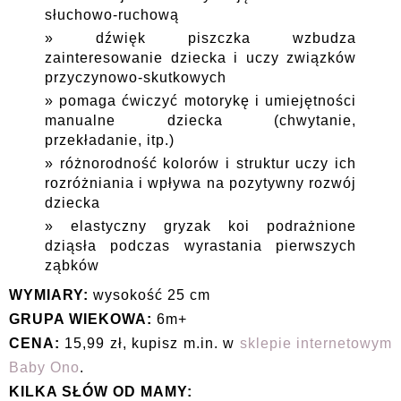
słuchowo-ruchową
dźwięk piszczka wzbudza
zainteresowanie dziecka i uczy związków
przyczynowo-skutkowych
pomaga ćwiczyć motorykę i umiejętności
manualne dziecka (chwytanie,
przekładanie, itp.)
różnorodność kolorów i struktur uczy ich
rozróżniania i wpływa na pozytywny rozwój
dziecka
elastyczny gryzak koi podrażnione
dziąsła podczas wyrastania pierwszych
ząbków
WYMIARY:
wysokość 25 cm
GRUPA WIEKOWA:
6m+
CENA:
15,99 zł, kupisz m.in. w
sklepie internetowym
Baby Ono
.
KILKA SŁÓW OD MAMY: