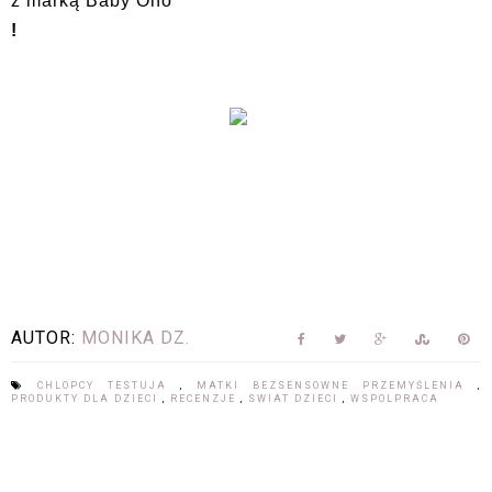
z marką Baby Ono
!
AUTOR:
MONIKA DZ.
CHLOPCY TESTUJA
,
MATKI BEZSENSOWNE PRZEMYŚLENIA
,
PRODUKTY DLA DZIECI
,
RECENZJE
,
SWIAT DZIECI
,
WSPOLPRACA