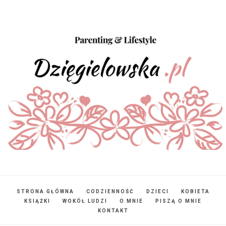
STRONA GŁÓWNA
CODZIENNOŚĆ
DZIECI
KOBIETA
KSIĄŻKI
WOKÓŁ LUDZI
O MNIE
PISZĄ O MNIE
KONTAKT