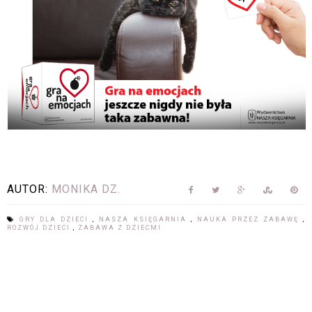
AUTOR:
MONIKA DZ.
GRY DLA DZIECI
,
NASZA KSIĘGARNIA
,
NAUKA PRZEZ ZABAWĘ
,
ROZWÓJ DZIECI
,
ZABAWA Z DZIECMI