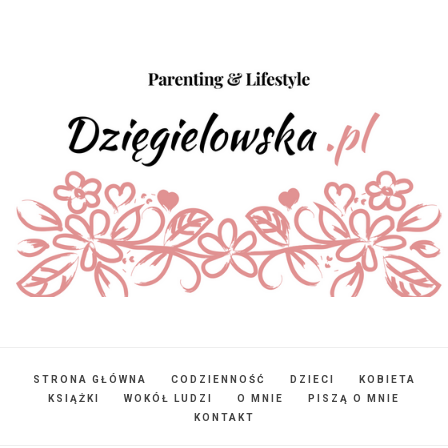
STRONA GŁÓWNA
CODZIENNOŚĆ
DZIECI
KOBIETA
KSIĄŻKI
WOKÓŁ LUDZI
O MNIE
PISZĄ O MNIE
KONTAKT