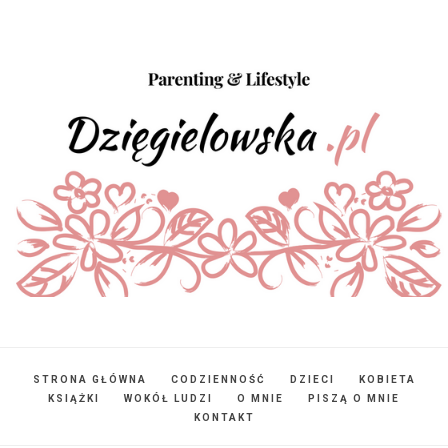
STRONA GŁÓWNA
CODZIENNOŚĆ
DZIECI
KOBIETA
KSIĄŻKI
WOKÓŁ LUDZI
O MNIE
PISZĄ O MNIE
KONTAKT