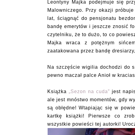
Leontyny Majka podejmuje się prz
Malowniczego. Przy okazji próbuje
lat, ściągnąć do pensjonatu bezdo
bandę emerytów i jeszcze znosić foc
czytelniku, że to dużo, to co powiesz
Majka wraca z potężnym sińce
zaatakowana przez bandę dresiarzy,
Na szczęście wigilia dochodzi do s
pewno maczał palce Anioł w kracias
Książka
„Sezon na cuda”
jest napi
ale jest mnóstwo momentów, gdy w
są obłędne! Wtapiając się w powie
kartkę książki! Pierwsze co zro
wszystkie powieści tej autorki! Uro