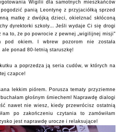
ygotowania Wigilii dla samotnych mieszkańców
 pogodzić panią Leontynę z przyjaciółką sprzed
mną matkę z dwójką dzieci, okiełznać skłóconą
hy dyrektorki szkoły... Jeśli wydaje Ci się drogi
 na to, że po powrocie z pewnej „wigilijnej misji”
m pod okiem. I wbrew pozorom nie została
 ale ponad 80-letnią staruszkę!
kutku a poprzedza ją seria cudów, w których na
tej czapce!
sana lekkim piórem. Porusza tematy przyziemne
ybuchałam głośnym śmiechem! Naprawdę dialogi
ść nawet nie wiesz, kiedy przewrócisz ostatnią
biłam po zakończeniu czytania to zamówiłam
czysko jest naprawdę urocze i relaksujące!