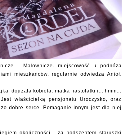
wnicze.... Malownicze- miejscowość u podnóża
niami mieszkańców, regularnie odwiedza Anioł,
a, dojrzała kobieta, matka nastolatki i... hmm...
 Jest właścicielką pensjonatu Uroczysko, oraz
dzo dobre serce. Pomaganie innym jest dla niej
biegiem okoliczności i za podszeptem staruszki