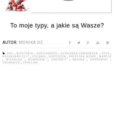
To moje typy, a jakie są Wasze?
AUTOR:
MONIKA DZ.
AXE
,
BIZUTERIA
,
CODZIENNOSC
,
CZYKIERDA-GRABOWSKA
,
DOVE
,
KALENDARZ 2017
,
KIELBAN
,
KOSTYSZYN
,
KRYSTYNA MIREK
,
MARTIN
,
MICHALAK
,
MURAKAMI
,
PREZENTY
,
REXONA
,
SAPKOWSKI
,
TRUBOWICZ
,
VASELINE