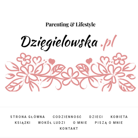
STRONA GŁÓWNA
CODZIENNOŚĆ
DZIECI
KOBIETA
KSIĄŻKI
WOKÓŁ LUDZI
O MNIE
PISZĄ O MNIE
KONTAKT