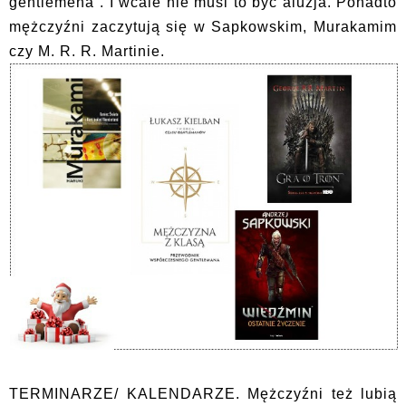
gentlemena”. I wcale nie musi to być aluzja. Ponadto
mężczyźni zaczytują się w Sapkowskim, Murakamim
czy M. R. R. Martinie.
TERMINARZE/ KALENDARZE. Mężczyźni też lubią