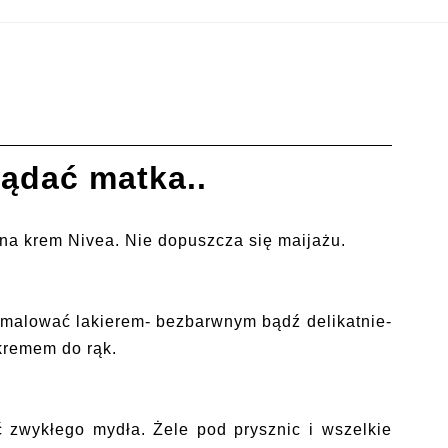
ądać matka..
a krem Nivea. Nie dopuszcza się maijażu.
omalować lakierem- bezbarwnym bądź delikatnie-
remem do rąk.
ć zwykłego mydła. Żele pod prysznic i wszelkie