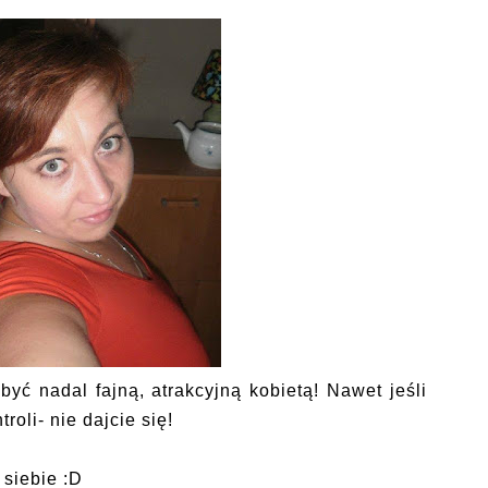
yć nadal fajną, atrakcyjną kobietą! Nawet jeśli
roli- nie dajcie się!
 siebie :D