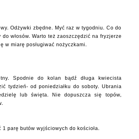
wy. Odżywki zbędne. Myć raz w tygodniu. Co do
by do włosów. Warto też zaoszczędzić na fryzjerze
 się w miarę posługiwać nożyczkami.
ętny. Spodnie do kolan bądź długa kwiecista
ić tydzień- od poniedziałku do soboty. Ubrania
edzielę lub święta. Nie dopuszcza się topów,
w.
ć 1 parę butów wyjściowych do kościoła.