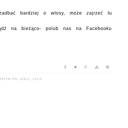
zadbać bardziej o włosy, może zajrzeć tu
ądź na bieżąco- polub nas na Facebooku
ARTEM PÓŁ SERIO
,
ŻYCIE