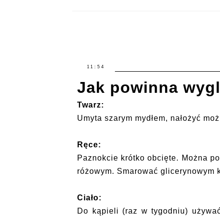
11:54
Jak powinna wygl
Twarz:
Umyta szarym mydłem, nałożyć możn
Ręce:
Paznokcie krótko obcięte. Można p
różowym. Smarować glicerynowym k
Ciało:
Do kąpieli (raz w tygodniu) używa