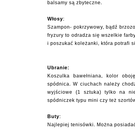
balsamy są zbyteczne.
Włosy
:
Szampon- pokrzywowy, bądź brzozo
fryzury to odradza się wszelkie far
i poszukać koleżanki, która potrafi
Ubranie:
Koszulka bawełniana, kolor oboj
spódnica. W ciuchach należy chodz
wyjściowe (1 sztuka) tylko na ni
spódniczek typu mini czy też szortó
Buty
:
Najlepiej tenisówki. Można posiada