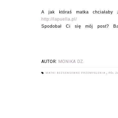
A jak któraś matka chciałaby 
http://lapuella.pl/
Spodobał Ci się mój post? B
AUTOR:
MONIKA DZ.
MATKI BEZSENSOWNE PRZEMYŚLENIA
,
PÓŁ Ż