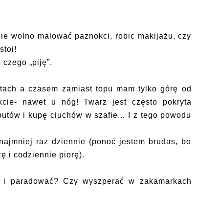
 Nie wolno malować paznokci, robic makijażu, czy
stoi!
 czego „piję”.
rtach a czasem zamiast topu mam tylko górę od
kcie- nawet u nóg! Twarz jest często pokryta
utów i kupę ciuchów w szafie... I z tego powodu
najmniej raz dziennie (ponoć jestem brudas, bo
 i codziennie piorę).
 i paradować? Czy wyszperać w zakamarkach