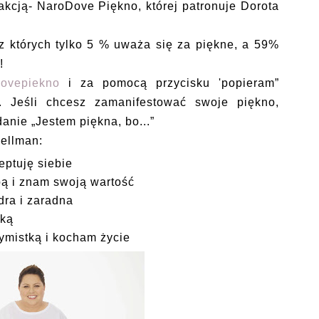
kcją- NaroDove Piękno, której patronuje Dorota
z których tylko 5 % uważa się za piękne, a 59%
!
dovepiekno
i za pomocą przycisku 'popieram”
i. Jeśli chcesz zamanifestować swoje piękno,
anie „Jestem piękna, bo...”
Wellman:
eptuję siebie
bą i znam swoją wartość
dra i zaradna
lką
ymistką i kocham życie