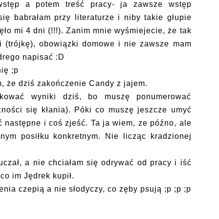
wstęp a potem treść pracy- ja zawsze wstęp
ę babrałam przy literaturze i niby takie głupie
jęło mi 4 dni (!!!). Zanim mnie wyśmiejecie, że tak
i (trójkę), obowiązki domowe i nie zawsze mam
drego napisać :D
ię ;p
, że dziś zakończenie Candy z jajem.
ikować wyniki dziś, bo muszę ponumerować
zności się kłania). Póki co muszę jeszcze umyć
ć następne i coś zjeść. Ta ja wiem, ze późno, ale
nym posiłku konkretnym. Nie licząc kradzionej
uczał, a nie chciałam się odrywać od pracy i iść
co im Jędrek kupił.
nia czepią a nie słodyczy, co zęby psują ;p ;p ;p