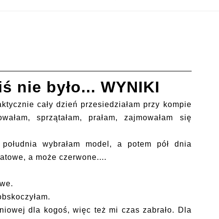
ś nie było... WYNIKI
aktycznie cały dzień przesiedziałam przy kompie
owałam, sprzątałam, prałam, zajmowałam się
 południa wybrałam model, a potem pół dnia
natowe, a może czerwone....
owe.
 obskoczyłam.
niowej dla kogoś, więc też mi czas zabrało. Dla