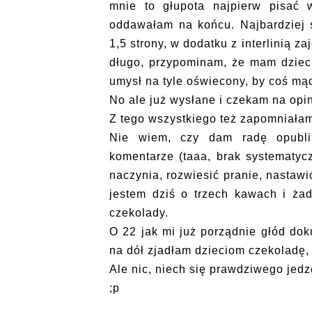
mnie to głupota najpierw pisać 
oddawałam na końcu. Najbardziej si
1,5 strony, w dodatku z interlinią za
długo, przypominam, że mam dziec
umysł na tyle oświecony, by coś mą
No ale już wysłane i czekam na opin
Z tego wszystkiego też zapomniałam
Nie wiem, czy dam radę opubl
komentarze (taaa, brak systematyc
naczynia, rozwiesić pranie, nastawi
jestem dziś o trzech kawach i żad
czekolady.
O 22 jak mi już porządnie głód dok
na dół zjadłam dzieciom czekoladę, 
Ale nic, niech się prawdziwego jedze
;p