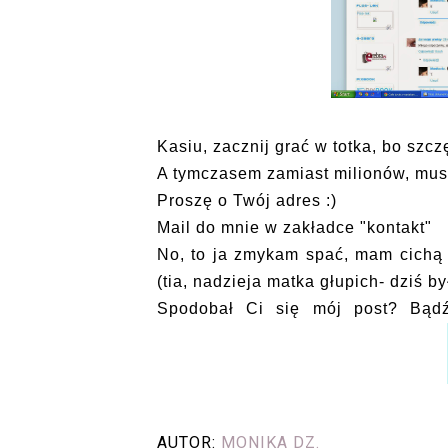
Kasiu, zacznij grać w totka, bo szczę
A tymczasem zamiast milionów, musi
Proszę o Twój adres :)
Mail do mnie w zakładce "kontakt"
No, to ja zmykam spać, mam cichą 
(tia, nadzieja matka głupich- dziś b
Spodobał Ci się mój post? Bąd
AUTOR:
MONIKA DZ.