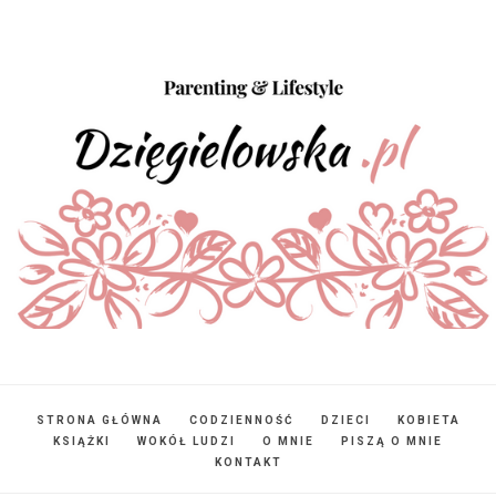
STRONA GŁÓWNA
CODZIENNOŚĆ
DZIECI
KOBIETA
KSIĄŻKI
WOKÓŁ LUDZI
O MNIE
PISZĄ O MNIE
KONTAKT