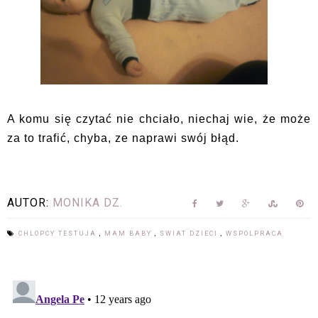
A komu się czytać nie chciało, niechaj wie, że może
za to trafić, chyba, ze naprawi swój błąd.
AUTOR:
MONIKA DZ.
CHLOPCY TESTUJA
,
MAM BABY
,
SWIAT DZIECI
,
WSPOLPRACA