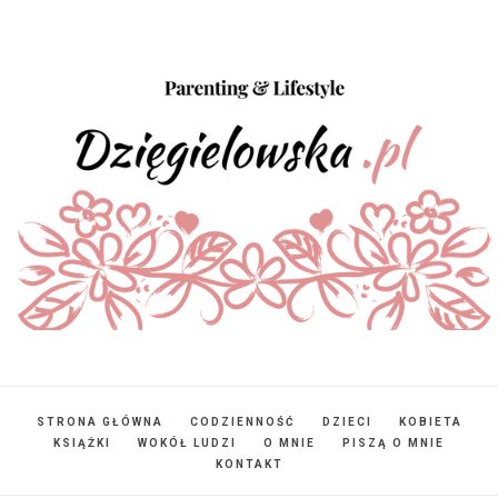
STRONA GŁÓWNA
CODZIENNOŚĆ
DZIECI
KOBIETA
KSIĄŻKI
WOKÓŁ LUDZI
O MNIE
PISZĄ O MNIE
KONTAKT