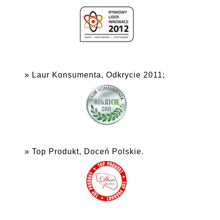
Laur Konsumenta, Odkrycie 2011;
Top Produkt, Doceń Polskie.