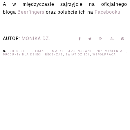
A w międzyczasie zajrzyjcie na oficjalnego
bloga
Beerfingers
oraz polubcie ich na
Facebooku
!
AUTOR:
MONIKA DZ.
CHLOPCY TESTUJA
,
MATKI BEZSENSOWNE PRZEMYŚLENIA
,
PRODUKTY DLA DZIECI
,
RECENZJE
,
SWIAT DZIECI
,
WSPOLPRACA