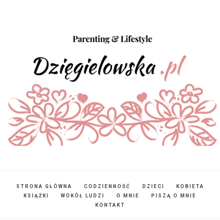
STRONA GŁÓWNA
CODZIENNOŚĆ
DZIECI
KOBIETA
KSIĄŻKI
WOKÓŁ LUDZI
O MNIE
PISZĄ O MNIE
KONTAKT