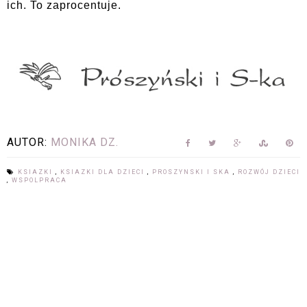
ich. To zaprocentuje.
AUTOR:
MONIKA DZ.
KSIAZKI
,
KSIAZKI DLA DZIECI
,
PROSZYNSKI I SKA
,
ROZWÓJ DZIECI
,
WSPOLPRACA