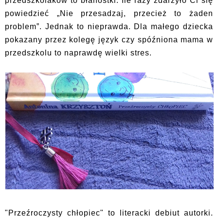
przedszkolaków to błahostki. Ile razy zdarzyło Ci się
powiedzieć „Nie przesadzaj, przecież to żaden
problem”. Jednak to nieprawda. Dla małego dziecka
pokazany przez kolegę język czy spóźniona mama w
przedszkolu to naprawdę wielki stres.
"Przeźroczysty chłopiec" to literacki debiut autorki.