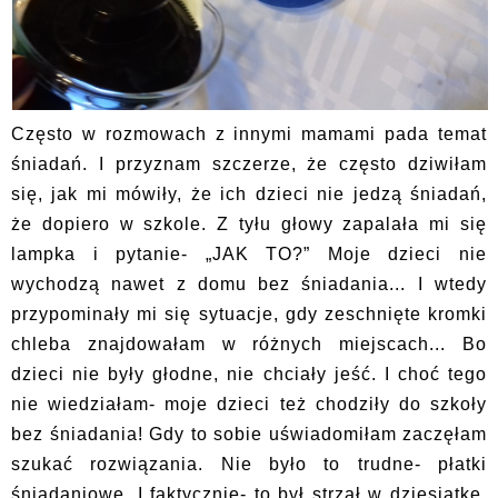
Często w rozmowach z innymi mamami pada temat
śniadań. I przyznam szczerze, że często dziwiłam
się, jak mi mówiły, że ich dzieci nie jedzą śniadań,
że dopiero w szkole. Z tyłu głowy zapalała mi się
lampka i pytanie- „JAK TO?” Moje dzieci nie
wychodzą nawet z domu bez śniadania... I wtedy
przypominały mi się sytuacje, gdy zeschnięte kromki
chleba znajdowałam w różnych miejscach... Bo
dzieci nie były głodne, nie chciały jeść. I choć tego
nie wiedziałam- moje dzieci też chodziły do szkoły
bez śniadania! Gdy to sobie uświadomiłam zaczęłam
szukać rozwiązania. Nie było to trudne- płatki
śniadaniowe. I faktycznie- to był strzał w dziesiątkę.