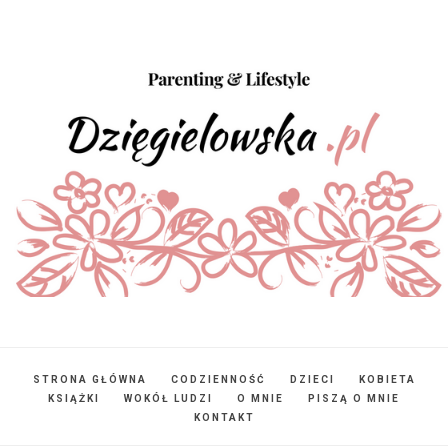
STRONA GŁÓWNA
CODZIENNOŚĆ
DZIECI
KOBIETA
KSIĄŻKI
WOKÓŁ LUDZI
O MNIE
PISZĄ O MNIE
KONTAKT