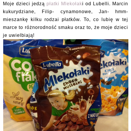
Moje dzieci jedzą
płatki Mlekołak
i od Lubelli. Marcin
kukurydziane, Filip- cynamonowe, Jan- hmm-
mieszankę kilku rodzai płatków. To, co lubię w tej
marce to różnorodność smaku oraz to, że moje dzieci
je uwielbiają!