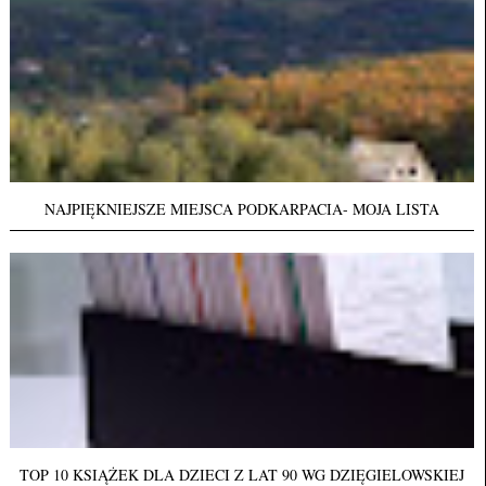
NAJPIĘKNIEJSZE MIEJSCA PODKARPACIA- MOJA LISTA
TOP 10 KSIĄŻEK DLA DZIECI Z LAT 90 WG DZIĘGIELOWSKIEJ