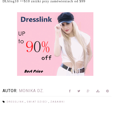
DLblog10
==$10 zniżki przy zamówieniach od
$99
AUTOR:
MONIKA DZ.
DRESSLINK
,
SWIAT DZIECI
,
ZABAWKI