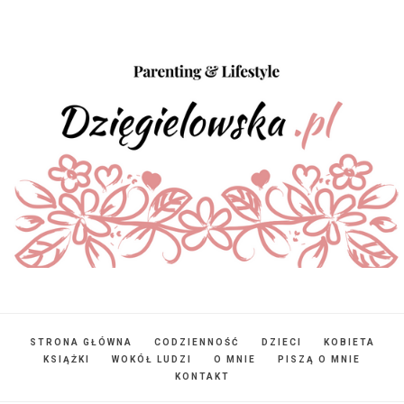
STRONA GŁÓWNA
CODZIENNOŚĆ
DZIECI
KOBIETA
KSIĄŻKI
WOKÓŁ LUDZI
O MNIE
PISZĄ O MNIE
KONTAKT