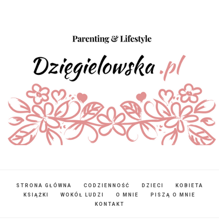
STRONA GŁÓWNA
CODZIENNOŚĆ
DZIECI
KOBIETA
KSIĄŻKI
WOKÓŁ LUDZI
O MNIE
PISZĄ O MNIE
KONTAKT