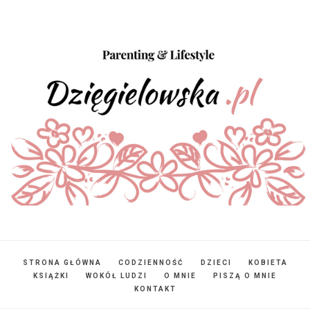
STRONA GŁÓWNA
CODZIENNOŚĆ
DZIECI
KOBIETA
KSIĄŻKI
WOKÓŁ LUDZI
O MNIE
PISZĄ O MNIE
KONTAKT