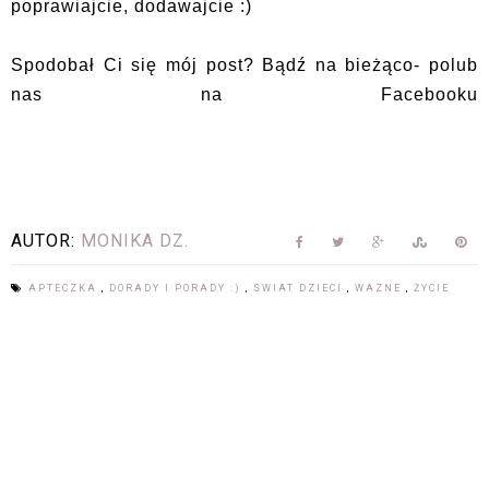
poprawiajcie, dodawajcie :)
Spodobał Ci się mój post? Bądź na bieżąco- polub
nas na Facebooku
AUTOR:
MONIKA DZ.
APTECZKA
,
DORADY I PORADY :)
,
SWIAT DZIECI
,
WAZNE
,
ŻYCIE