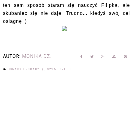
ten sam sposób staram się nauczyć Filipka, ale
skubaniec się nie daje. Trudno... kiedyś swój cel
osiągnę :)
AUTOR:
MONIKA DZ.
DORADY I PORADY :)
,
SWIAT DZIECI