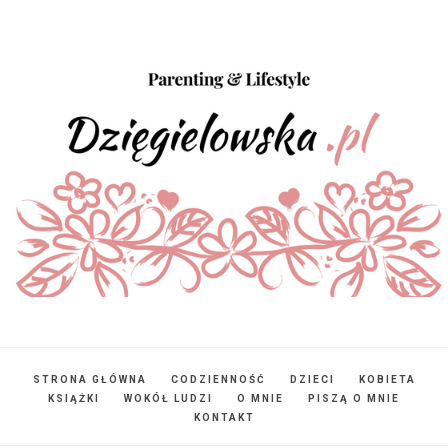
STRONA GŁÓWNA
CODZIENNOŚĆ
DZIECI
KOBIETA
KSIĄŻKI
WOKÓŁ LUDZI
O MNIE
PISZĄ O MNIE
KONTAKT