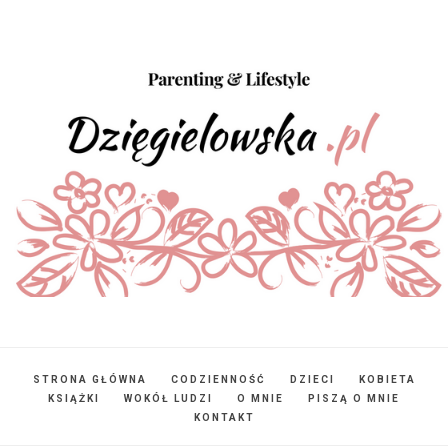
STRONA GŁÓWNA
CODZIENNOŚĆ
DZIECI
KOBIETA
KSIĄŻKI
WOKÓŁ LUDZI
O MNIE
PISZĄ O MNIE
KONTAKT